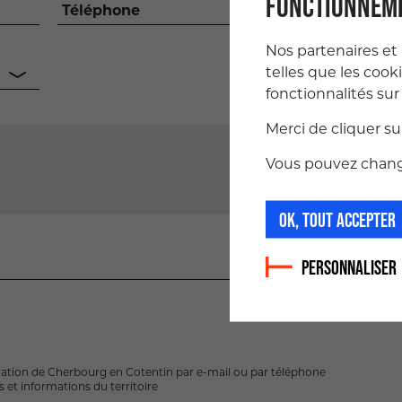
FONCTIONNEME
Téléphone
Nos partenaires et
telles que les cook
fonctionnalités sur 
Merci de cliquer s
Vous pouvez change
OK, TOUT ACCEPTER
PERSONNALISER
ration de Cherbourg en Cotentin par e-mail ou par téléphone
 et informations du territoire