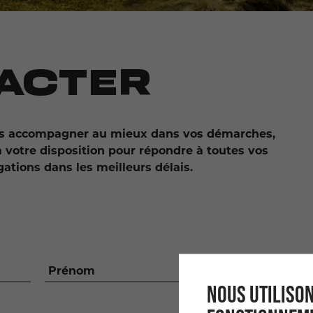
ACTER
ous accompagner au mieux dans vos démarches,
à votre disposition pour répondre à toutes vos
ations dans les meilleurs délais.
Prénom
NOUS UTILISON