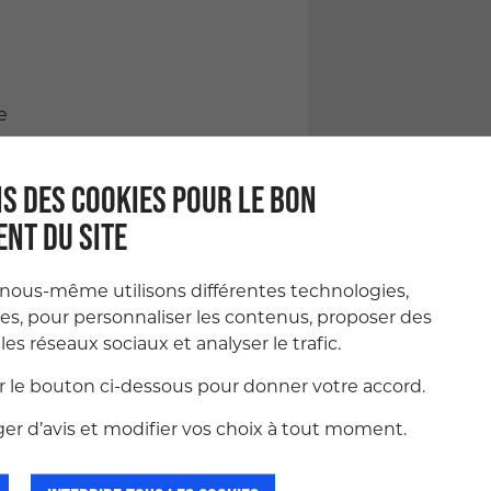
e
lle, solutions de restauration
S DES COOKIES POUR LE BON
NT DU SITE
 nous-même utilisons différentes technologies,
ies, pour personnaliser les contenus, proposer des
les réseaux sociaux et analyser le trafic.
ur le bouton ci-dessous pour donner votre accord.
r d’avis et modifier vos choix à tout moment.
 prévisionnelle des entretiens
 ou par mail à
apoléon – BP 808 – 50108