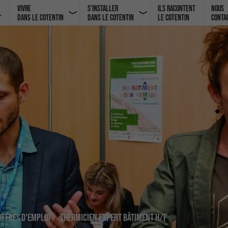
Vivre
S'installer
Ils racontent
Nous
l
dans le Cotentin
dans le Cotentin
le Cotentin
conta
OFFRES D'EMPLOI
THERMICIEN EXPERT BÂTIMENT H/F