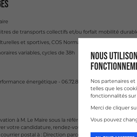
GES
aire
itres de transports collectifs et/ou forfait mobilité durabl
ulturelles et sportives, COS Normand, participation mutue
 horaires variables, cycles de 38h
NOUS UTILISON
FONCTIONNEME
Nos partenaires et
rformance énergétique - 06.72.80.88.49
telles que les cook
fonctionnalités sur 
Merci de cliquer s
Vous pouvez change
vation à M. Le Maire sous la référence LLM 2025-103 Date
oyer votre candidature, rendez-vous sur www.cherbourg.fr
urrier postal à : Direction parcours agent – 10 Place N