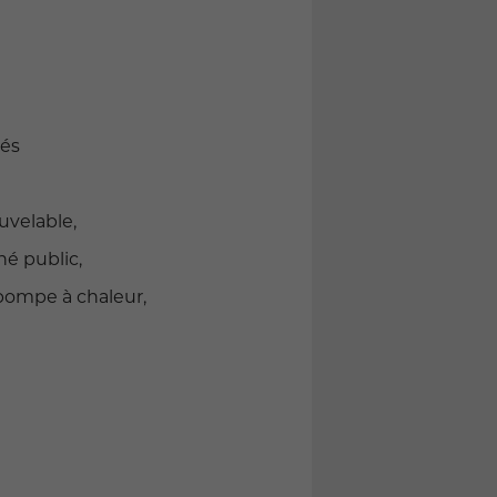
tés
velable,
é public,
 pompe à chaleur,