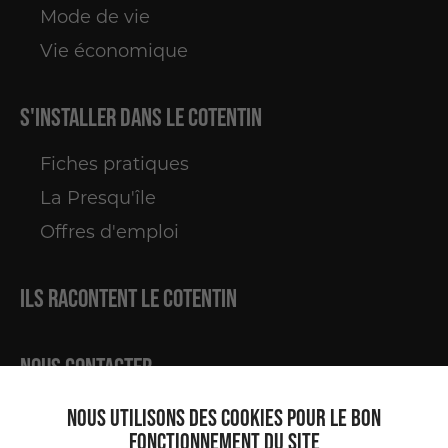
Mode de vie
Vie économique
S'installer
dans le Cotentin
Fiches pratiques
La Presqu'île
Offres d'emploi
Ils racontent
le Cotentin
Nous
contacter
NOUS UTILISONS DES COOKIES POUR LE BON
Retrouvez-nous sur les réseaux sociaux
FONCTIONNEMENT DU SITE